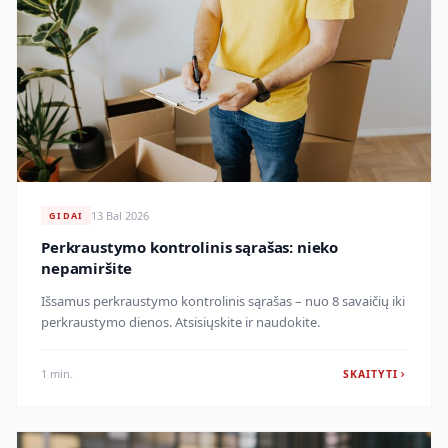
13 Bal 2026
GIDAI
Perkraustymo kontrolinis sąrašas: nieko
nepamiršite
Išsamus perkraustymo kontrolinis sąrašas – nuo 8 savaičių iki
perkraustymo dienos. Atsisiųskite ir naudokite.
1 min.
SKAITYTI