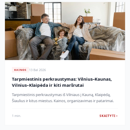
13 Bal 2026
KAINOS
Tarpmiestinis perkraustymas: Vilnius–Kaunas,
Vilnius–Klaipėda ir kiti maršrutai
Tarpmiestinis perkraustymas iš Vilniaus į Kauną, Klaipėdą,
Šiaulius ir kitus miestus. Kainos, organizavimas ir patarimai.
1 min.
SKAITYTI