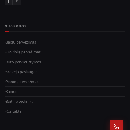
P
NUORODOS
Baldų pervežimas
Krovinių pervežimas
Buto perkraustymas
Krovėjo paslaugos
Pianinų pervežimas
Kainos
Buitinė technika
Kontaktai
SUSIS