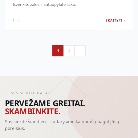
Išvenkite žalos ir sutaupykite laiko.
1 min.
SKAITYTI
→
1
2
SUSISIEKITE DABAR
PERVEŽAME GREITAI.
SKAMBINKITE.
Susisiekite šiandien – sudarysime kainoraštį pagal jūsų
poreikius.