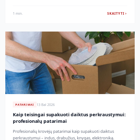
1 min.
SKAITYTI
13 Bal 2026
PATARIMAI
Kaip teisingai supakuoti daiktus perkraustymui:
profesionalų patarimai
Profesionalių krovėjų patarimai kaip supakuoti daiktus
perkraustymui – indus, drabužius, knygas, elektroniką.