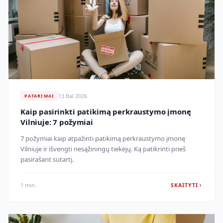
13 Bal 2026
PATARIMAI
Kaip pasirinkti patikimą perkraustymo įmonę
Vilniuje: 7 požymiai
7 požymiai kaip atpažinti patikimą perkraustymo įmonę
Vilniuje ir išvengti nesąžiningų tiekėjų. Ką patikrinti prieš
pasirašant sutartį.
1 min.
SKAITYTI