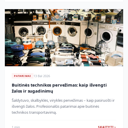
13 Bal 2026
PATARIMAI
Buitinės technikos pervežimas: kaip išvengti
žalos ir sugadinimų
Šaldytuvo, skalbyklės, viryklės pervežimas – kaip pasiruošti ir
išvengti žalos. Profesionalūs patarimai apie buitinės
technikos transportavimą.
1 min.
SKAITYTI