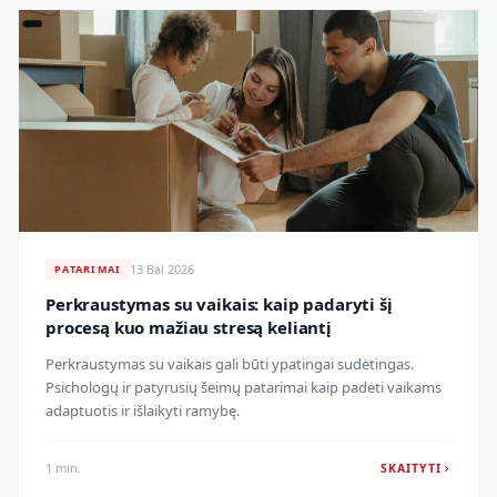
13 Bal 2026
PATARIMAI
Perkraustymas su vaikais: kaip padaryti šį
procesą kuo mažiau stresą keliantį
Perkraustymas su vaikais gali būti ypatingai sudėtingas.
Psichologų ir patyrusių šeimų patarimai kaip padėti vaikams
adaptuotis ir išlaikyti ramybę.
1 min.
SKAITYTI