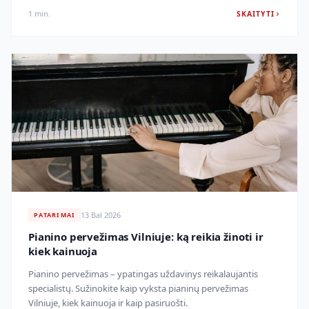
1 min.
SKAITYTI
13 Bal 2026
PATARIMAI
Pianino pervežimas Vilniuje: ką reikia žinoti ir
kiek kainuoja
Pianino pervežimas – ypatingas uždavinys reikalaujantis
specialistų. Sužinokite kaip vyksta pianinų pervežimas
Vilniuje, kiek kainuoja ir kaip pasiruošti.