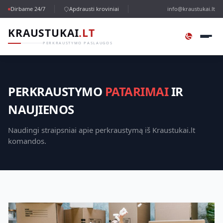
Dirbame 24/7
Apdrausti kroviniai
info@kraustukai.lt
KRAUSTUKAI
.LT
PERKRAUSTYMO PASLAUGOS
PERKRAUSTYMO
PATARIMAI
IR
NAUJIENOS
Naudingi straipsniai apie perkraustymą iš Kraustukai.lt
komandos.