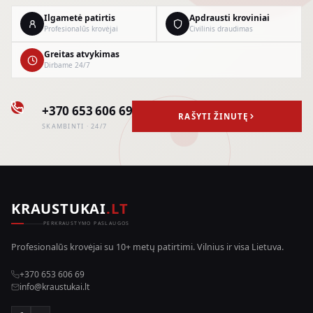
Ilgametė patirtis
Apdrausti kroviniai
Profesionalūs krovėjai
Civilinis draudimas
Greitas atvykimas
Dirbame 24/7
+370 653 606 69
RAŠYTI ŽINUTĘ
SKAMBINTI · 24/7
KRAUSTUKAI
.LT
PERKRAUSTYMO PASLAUGOS
Profesionalūs krovėjai su 10+ metų patirtimi. Vilnius ir visa Lietuva.
+370 653 606 69
info@kraustukai.lt