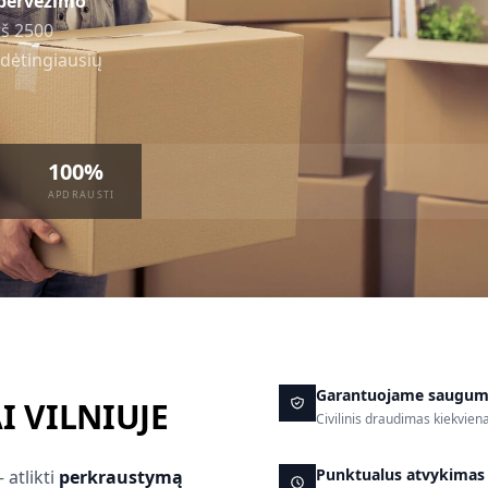
 pervežimo
rš 2500
dėtingiausių
100%
APDRAUSTI
Garantuojame saugu
 VILNIUJE
Civilinis draudimas kiekvien
Punktualus atvykimas
 atlikti
perkraustymą