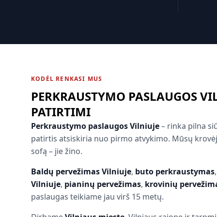
KODĖL RENKASI MUS
PERKRAUSTYMO PASLAUGOS VILN
PATIRTIMI
Perkraustymo paslaugos Vilniuje
– rinka pilna s
patirtis atsiskiria nuo pirmo atvykimo. Mūsų krovė
sofą – jie žino.
Baldų pervežimas Vilniuje
,
buto perkraustymas
Vilniuje
,
pianinų pervežimas
,
krovinių pervežima
paslaugas teikiame jau virš 15 metų.