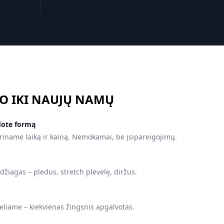
O IKI NAUJŲ NAMŲ
dote formą
rinаme laiką ir kainą. Nemokamai, be įsipareigojimų.
iagas – pledus, stretch plėvelę, diržus.
liame – kiekvienas žingsnis apgalvotas.