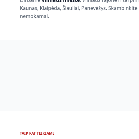
Dirbame
Vilniaus mieste
, Vilniaus rajone ir tarpm
Kaunas, Klaipėda, Šiauliai, Panevėžys. Skambinkite 
nemokamai.
TAIP PAT TEIKIAME