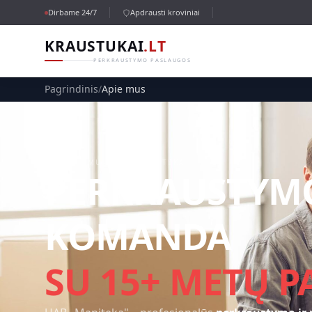
Dirbame 24/7
Apdrausti kroviniai
KRAUSTUKAI
.LT
PERKRAUSTYMO PASLAUGOS
Pagrindinis
/
Apie mus
APIE MUS · UAB MANITEKA
PERKRAUSTYM
KOMANDA
SU 15+ METŲ P