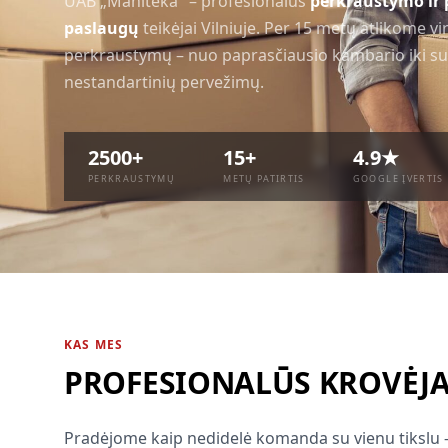
UAB „Maniteka" – profesionalūs
perkraustymo ir
paslaugų
teikėjai Vilniuje. Per 15 metų atlikome vi
perkraustymų – nuo paprasčiausio kambario iki su
nestandartinių pervežimų.
2500+
15+
4.9★
PERKRAUSTYMŲ
METŲ PATIRTIS
GOOGLE ĮVERTIS
KAS MES
PROFESIONALŪS KROVĖJAI
Pradėjome kaip nedidelė komanda su vienu tikslu –