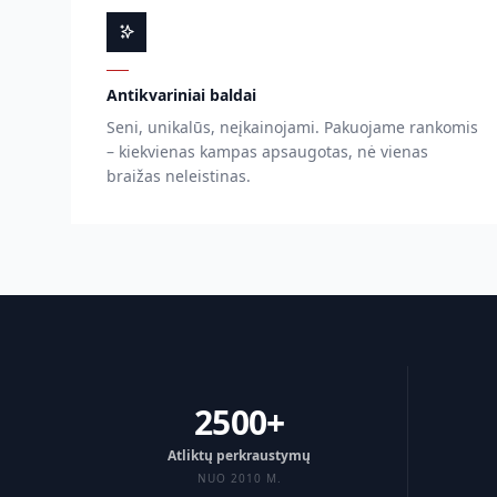
Antikvariniai baldai
Seni, unikalūs, neįkainojami. Pakuojame rankomis
– kiekvienas kampas apsaugotas, nė vienas
braižas neleistinas.
2500+
Atliktų perkraustymų
NUO 2010 M.