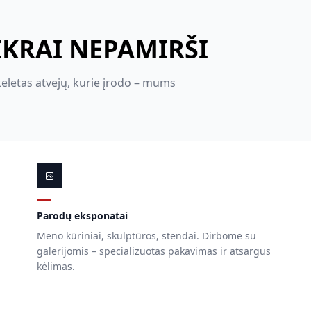
IKRAI NEPAMIRŠI
keletas atvejų, kurie įrodo – mums
Parodų eksponatai
Meno kūriniai, skulptūros, stendai. Dirbome su
galerijomis – specializuotas pakavimas ir atsargus
kėlimas.