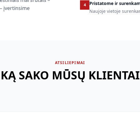
iestiniais maršrutais –
Pristatome ir surenka
4
– įvertinsime
Naujoje vietoje surenk
ATSILIEPIMAI
KĄ SAKO MŪSŲ KLIENTAI