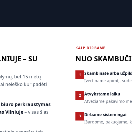
KAIP DIRBAME
IUJE – SU
NUO SKAMBUČI
Skambinate arba užpil
1
iūlymų, bet 15 metų
Įvertiname apimtį, sude
jai neieško kur padėti
Atvykstame laiku
2
Atveziame pakavimo medž
,
biuro perkraustymas
s Vilniuje
– visas šias
Dirbame sistemingai
3
Išardome, pakuojame, ke