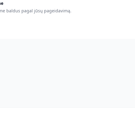
me
ame baldus pagal jūsų pageidavimą.