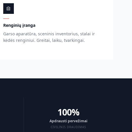
Renginių įranga
Garso aparatūra, sceninis inventorius, stalai ir
kėdės renginiui. Greitai, laiku, tvarkingai.
100%
Apdrausti pervežimai
CIVILINIS DRAUDIMAS