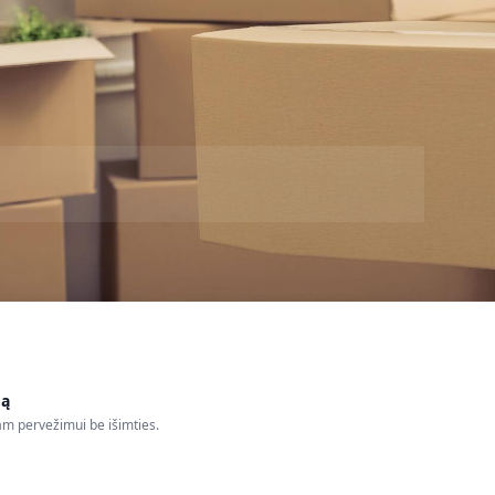
mą
am pervežimui be išimties.