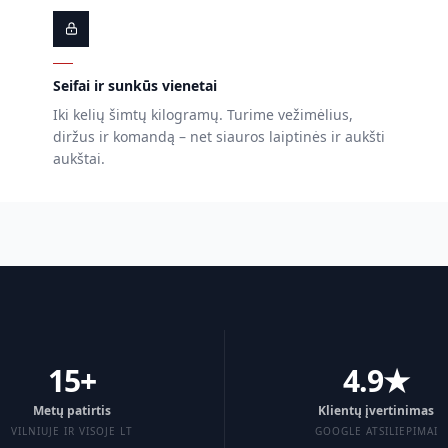
Seifai ir sunkūs vienetai
Iki kelių šimtų kilogramų. Turime vežimėlius,
diržus ir komandą – net siauros laiptinės ir aukšti
aukštai.
15+
4.9★
Metų patirtis
Klientų įvertinimas
VILNIUJE IR VISOJE LT
GOOGLE ATSILIEPIMAI