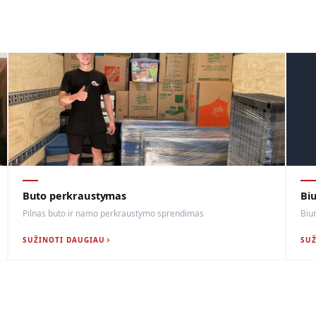
Buto perkraustymas
Bi
Pilnas buto ir namo perkraustymo sprendimas
Biu
SUŽINOTI DAUGIAU
SU