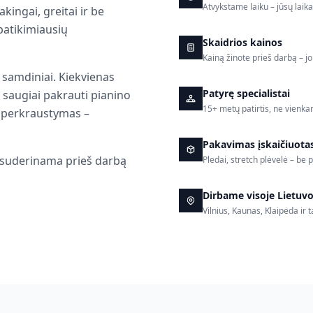
Atvykstame laiku – jūsų lai
kingai, greitai ir be
patikimiausių
Skaidrios kainos
Kainą žinote prieš darbą – j
i samdiniai. Kiekvienas
Patyrę specialistai
s, saugiai pakrauti pianino
15+ metų patirtis, ne vienkar
o perkraustymas –
Pakavimas įskaičiuota
a suderinama prieš darbą
Pledai, stretch plėvelė – be
Dirbame visoje Lietuvo
Vilnius, Kaunas, Klaipėda ir 