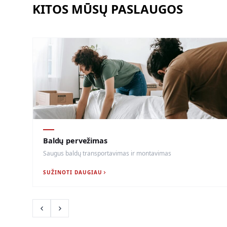
KITOS MŪSŲ PASLAUGOS
Baldų pervežimas
Saugus baldų transportavimas ir montavimas
SUŽINOTI DAUGIAU