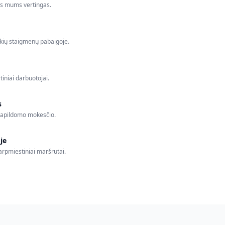
kas mums vertingas.
okių staigmenų pabaigoje.
tiniai darbuotojai.
s
 papildomo mokesčio.
je
tarpmiestiniai maršrutai.