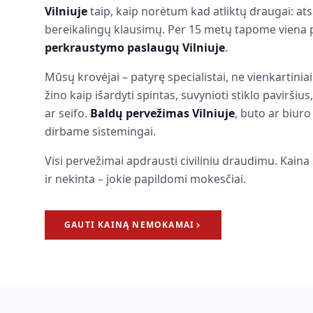
Vilniuje
taip, kaip norėtum kad atliktų draugai: atsa
bereikalingų klausimų. Per 15 metų tapome viena 
perkraustymo paslaugų Vilniuje
.
Mūsų krovėjai – patyrę specialistai, ne vienkartinia
žino kaip išardyti spintas, suvynioti stiklo paviršiu
ar seifo.
Baldų pervežimas Vilniuje
, buto ar biur
dirbame sistemingai.
Visi pervežimai apdrausti civiliniu draudimu. Kain
ir nekinta – jokie papildomi mokesčiai.
GAUTI KAINĄ NEMOKAMAI